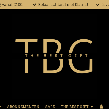
g vanaf €100,-
Betaal achteraf met Klarna!
Leve
ABONNEMENTEN
SALE
THE BEST GIFT