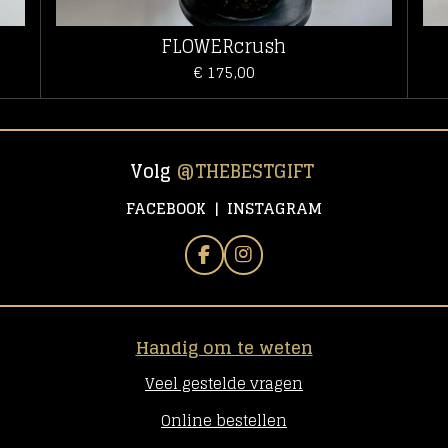
FLOWERcrush
€ 175,00
Volg
@
THEBESTGIFT
FACEBOOK | INSTAGRAM
F
I
A
N
C
S
E
T
B
A
Handig om te weten
O
G
O
R
Veel gestelde vragen
K
A
M
Online bestellen