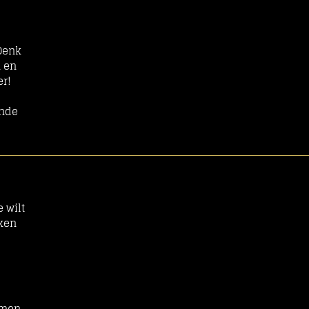
Denk
n en
er!
onde
e wilt
aken
omen