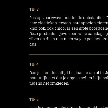
TIP 3
Pas op voor zwavelhoudende substanties. 
aan: elastieken, erwten, aardappelen eiere
knoflook. Ook chloor is een grote boosdoen
Deze producten geven een witte aanslag op
zilver en dit is niet meer weg te poetsen. Z
dus.
TIP 4
Doe je sieraden altijd het laatste om of in. J
natuurlijk niet dat je ergens achter blijft h
tijdens het omkleden.
TIP 5
Laat je sieraden niet direct in aanraking k