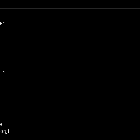
den
 er
e
orgt.