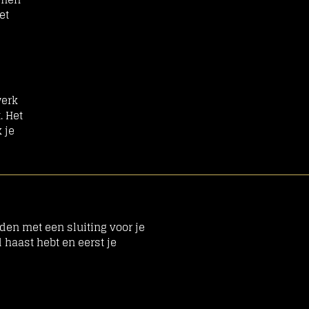
et
werk
. Het
 je
den met een sluiting voor je
d haast hebt en eerst je