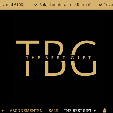
g vanaf €100,-
Betaal achteraf met Klarna!
Leve
P
ABONNEMENTEN
SALE
THE BEST GIFT