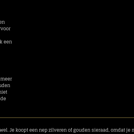
een
rvoor
ok een
t meer
ouden
niet
 de
wel. Je koopt een nep zilveren of gouden sieraad, omdat je 