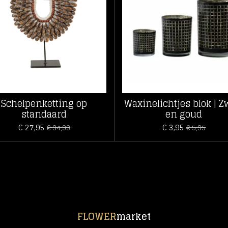
Schelpenketting op
Waxinelichtjes blok | Z
standaard
en goud
€ 27,95
€ 3,95
€ 34,99
€ 5,95
FLOWER
market