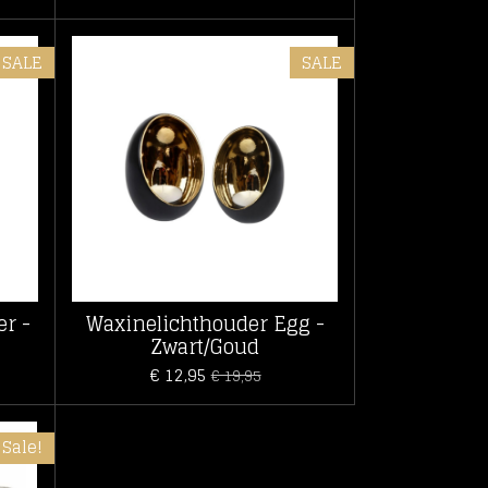
SALE
SALE
r -
Waxinelichthouder Egg -
Zwart/Goud
€ 12,95
€ 19,95
Sale!