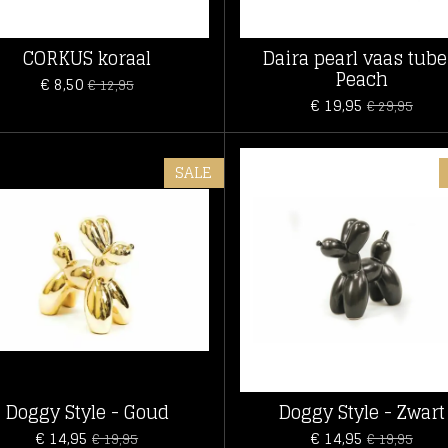
CORKUS koraal
Daira pearl vaas tube
Peach
€ 8,50
€ 12,95
€ 19,95
€ 29,95
SALE
Doggy Style - Goud
Doggy Style - Zwart
€ 14,95
€ 14,95
€ 19,95
€ 19,95