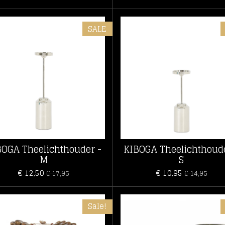
SALE
BOGA Theelichthouder -
KIBOGA Theelichthoude
M
S
€ 12,50
€ 10,95
€ 17,95
€ 14,95
Sale!