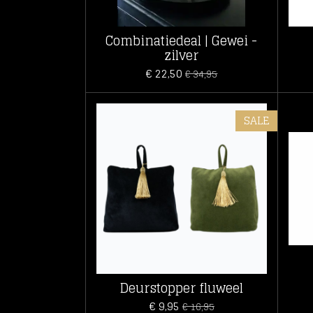
Combinatiedeal | Gewei -
zilver
€ 22,50
€ 34,95
SALE
Deurstopper fluweel
€ 9,95
€ 16,95