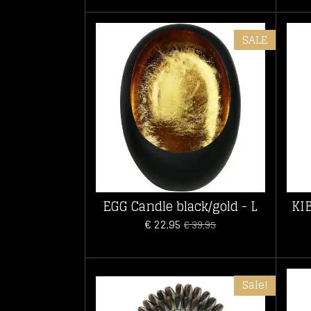
SALE
EGG Candle black/gold - L
KI
€ 22,95
€ 39,95
Sale!