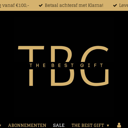
g vanaf €100,-
Betaal achteraf met Klarna!
Leve
ABONNEMENTEN
SALE
THE BEST GIFT