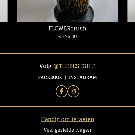
FLOWERcrush
€ 175,00
Volg
@
THEBESTGIFT
FACEBOOK | INSTAGRAM
F
I
A
N
C
S
E
T
B
A
Handig om te weten
O
G
O
R
Veel gestelde vragen
K
A